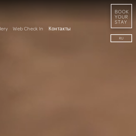
BOOK
YOUR
STAY
lery
Web Check In
Контакты
RU
FR
EN
EL
DE