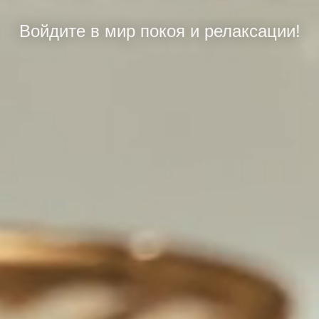
Войдите в мир покоя и релаксации!