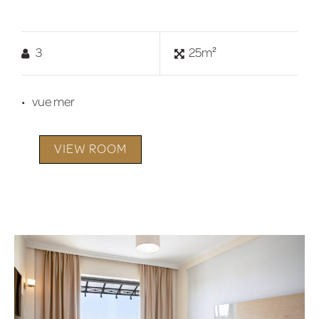
3
25m²
vue mer
VIEW ROOM