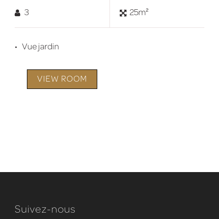
3
25m²
Vue jardin
VIEW ROOM
Suivez-nous