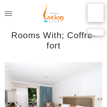
BOOK
YOUR
STAY
FR
Rooms With; Coffre-
fort
RU
EN
EL
DE