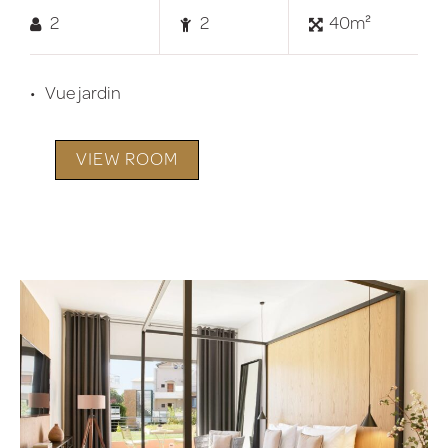
2
2
40m²
Vue jardin
VIEW ROOM