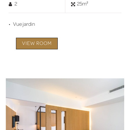
2
25m²
Vue jardin
VIEW ROOM