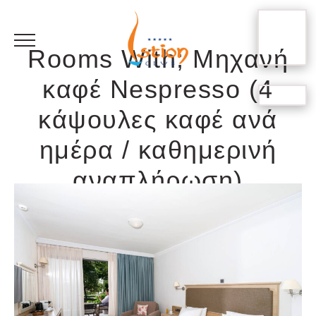
BOOK
YOUR
Rooms With; Μηχανή
STAY
καφέ Nespresso (4
EL
κάψουλες καφέ ανά
RU
ημέρα / καθημερινή
FR
EN
αναπλήρωση)
DE