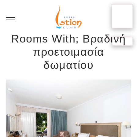
BOOK
YOUR
STAY
Rooms With; Βραδινή
EL
προετοιμασία
RU
δωματίου
FR
EN
DE